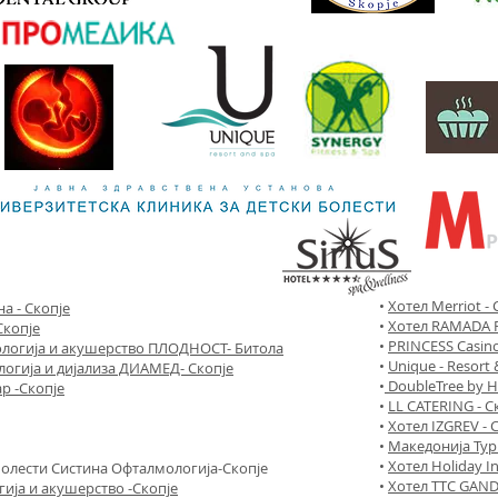
•
Хотел Merriot - 
а - Скопје
•
Хотел RAMADA P
Скопје
•
PRINCESS Casino
ологија и акушерство ПЛОДНОСТ- Битола
•
Unique - Resort 
огија и дијализа ДИАМЕД- Скопје
•
DoubleTree by Hi
р -Скопје
•
LL CATERING - С
•
Хотел IZGREV - 
•
Македонија Тур
•
Хотел Holiday In
болести Систина Офталмологија-Скопје
•
Хотел TTC GAND
гија и акушерство -Скопје