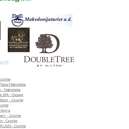
Скопје
laza-Гевгелија
 - Гевгелија
& SPA - Охрид
lton - Скопје
копје
Струга
ист - Скопје
n - Скопје
PLAZA - Скопје