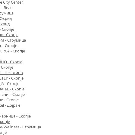
e City Center
 - Велес
трумица
 Охрид
Охрид
- Скопје
 - Скопје​
М - Струмица
с - Скопје
NERGY - Скопје
е
ИНО - Скопје
 Скопје
 - Неготино
ТЕР - Скопје
А - Скопје
АЊЕ - Скопје
пани - Скопје
и - Скопје
el - Дојран
арница - Скопје
копје
 & Wellness - Струмица
опје