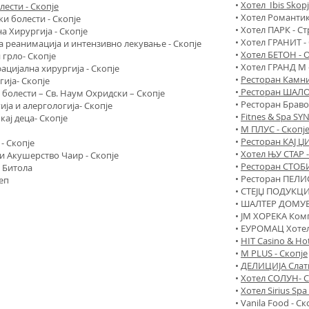
•
Хотел Ibis Skopj
лести - Скопје
• Хотел Романтик
ки болести - Скопје
• Хотел ПАРК - С
а Хирургија - Скопје
• Хотел ГРАНИТ -
ја реанимација и интензивно лекување - Скопје
•
Хотел БЕТОН - 
 грло- Скопје
• Хотел ГРАНД М 
ацијална хирургија - Скопје
•
Ресторан Камник
гија- Скопје
•
Ресторан ШАЛО
 болести – Св. Наум Охридски – Скопје
• Ресторан Браво
ија и алергологија- Скопје
•
Fitnes & Spa SY
кај деца- Скопје
•
М ПЛУС - Скопј
•
Ресторан КАЈ Џ
- Скопје
•
Хотел ЊУ СТАР -
 и Акушерство Чаир - Скопје
•
Ресторан СТОБИ
 Битола
• Ресторан ПЕЛИС
еп
• СТЕЈЏ ПОДУКЦИЈ
• ШАЛТЕР ДОМУВ
• ЈМ ХОРЕКА Ком
• ЕУРОМАЦ Хотел
•
HIT Casino & Hot
•
M PLUS - Скопје
•
ДЕЛИЦИЈА Слатк
•
Хотел СОЛУН- С
•
Хотел Sirius Spa
• Vanila Food - Ск