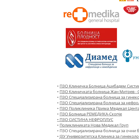
•
ПЗО Kлиничка Болница Аџибадем Систин
•
ПЗО Клиничката болница Жан Митрев - 
•
ПЗО Специјализирана болница за гинек
•
ПЗО Специјализирана болница за нефрол
•
ПЗО Поликлиника Прима Медикал Цента
•
ПЗО Болница РЕМЕДИКА-Скопје
• ПЗО СИСТИНА НЕФРОПЛУС
•
Поликлиниката Нова Медикал Груп​
• ПЗО Специјализирана болница за очни 
•
ЈЗУ Универзитетска Клиника за гинеколо