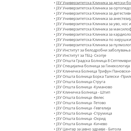
•
ЈЗУ Универзитетска Клиника за детски бо
• ЈЗУ Универзитетска Клиника за ортопедс
• ЈЗУ Универзитетска Клиника за дигестивн
• ЈЗУ Универзитетска Клиника за aнестези
• ЈЗУ Универзитетска Клиника за уво, нос и
• ЈЗУ Универзитетска Клиника за максилоф
• ЈЗУ Универзитетска Клиника за кардиоло
• ЈЗУ Универзитетска Клиника по хирушки
• ЈЗУ Универзитетска Клиника за пулмолог
• ЈЗУ Институт за белодробни заболувања 
• ЈЗУ Институт за ТБЦ- Скопје
• ЈЗУ Општа Градска Болница 8 Септември 
• ЈЗУ Специјална болница за Гинекологија
• ЈЗУ Клиничка Болница Трифун Пановски-
• ЈЗУ Општа Болница Борка Талески -Прил
• ЈЗУ Општа Болница-Струга
• ЈЗУ Општа Болница -Куманово
• ЈЗУ Клиничка Болница - Штип
• ЈЗУ Општа Болница -Велес
• ЈЗУ Општа Болница -Тетово
• ЈЗУ Општа Болница -Гевгелија
• ЈЗУ Општа Болница -Струмица
• ЈЗУ Општа Болница -Охрид
• ЈЗУ Општа Болница -Кичево
• ЈЗУ Центар за јавно здравје - Битола