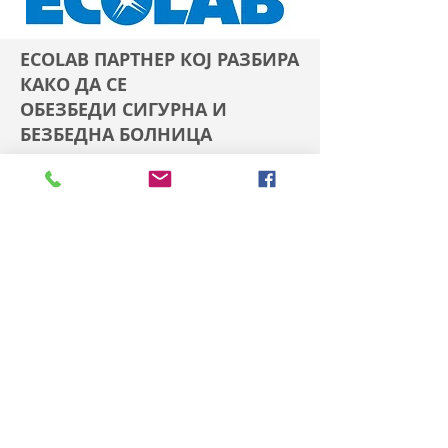
ECOLAB ПАРТНЕР КОЈ РАЗБИРА
КАКО ДА СЕ
ОБЕЗБЕДИ СИГУРНА И
БЕЗБЕДНА БОЛНИЦА
ECOLAB
е светски водечки
производител на средства за
хигиена,здравствена заштита,
безбедност на храна,концепти и
поврзани услуги.
Нашите кориснички програми Ве
обезбедуваат со Чисти, Безбедни и
Ефикаснирешенија кои го
намалуваат ризикот од болнички
инфекции и ја зголемуваат
оперативната ефикасност.
Комбинацијата од докажани
програми, ергономична опрема како