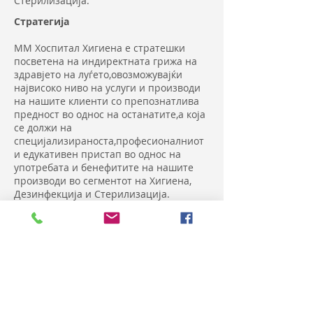
Стерилизација.
Стратегија
ММ Хоспитал Хигиена е стратешки
посветена на индиректната грижа на
здравјето на луѓето,овозможувајќи
највисоко ниво на услуги и производи
на нашите клиенти со препознатлива
предност во однос на останатите,а која
се должи на
специјализираноста,професионалниот
и едукативен пристап во однос на
употребата и бенефитите на нашите
производи во сегментот на Хигиена,
Дезинфекција и Стерилизација.
Квалитет
Гаранција за квалитет на самите
производи и услугите кои ние ги
нудиме е нашиот избор да продаваме
високо квалитетни производи од
реномирани светски лидери и