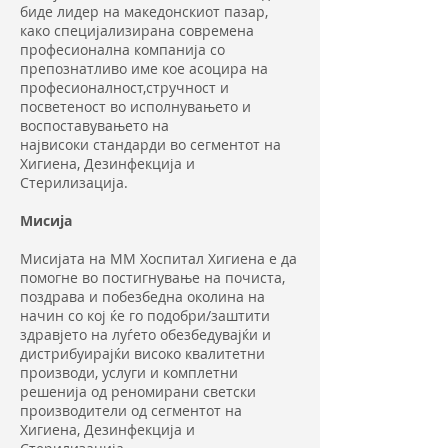
биде лидер на македонскиот пазар,
како специјализирана современа
професионална компанија со
препознатливо име кое асоцира на
професионалност,стручност и
посветеност во исполнувањето и
воспоставувањето на
највисоки стандарди во сегментот на
Хигиена, Дезинфекција и
Стерилизацијa.
Мисија
Мисијата на ММ Хоспитал Хигиена е да
помогне во постигнување на почиста,
поздрава и побезбедна околина на
начин со кој ќе го подобри/заштити
здравјето на луѓето обезбедувајќи и
дистрибуирајќи високо квалитетни
производи, услуги и комплетни
решенија од реномирани светски
производители од сегментот на
Хигиена, Дезинфекција и