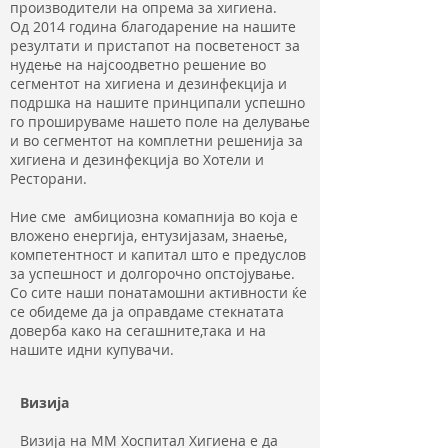
производители на опрема за хигиена.
Од 2014 година благодарение на нашите
резултати и пристапот на посветеност за
нудење на најсоодветно решение во
сегментот на хигиена и дезинфекција и
подршка на нашите принципали успешно
го прошируваме нашето поле на делување
и во сегментот на комплетни решенија за
хигиена и дезинфекција во Хотели и
Ресторани.
Ние сме амбициозна комапнија во која е
вложено енергија, ентузијазам, знаење,
компетентност и капитал што е предуслов
за успешност и долгорочно опстојување.
Со сите наши понатамошни активности ќе
се обидеме да ја оправдаме стекнатата
доверба како на сегашните,така и на
нашите идни купувачи.
Визија
Визија на ММ Хоспитал Хигиена е да