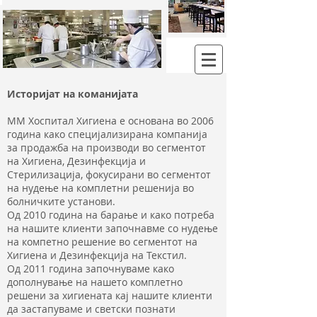
ХИГИЕНА И ДЕЗИНФЕКЦИЈА НА ВАШИОТ ОБЈЕКТ
Историјат на команијата
ММ Хоспитал Хигиена е основана во 2006
година како специјализирана компанија
за продажба на производи во сегментот
на Хигиена, Дезинфекција и
Стерилизација, фокусирани во сегментот
на нудење на комплетни решенија во
болничките установи.
Од 2010 година на барање и како потреба
на нашите клиенти започнавме со нудење
на компетно решение во сегментот на
Хигиена и Дезинфекција на Текстил.
Од 2011 година започнуваме како
дополнување на нашето комплетно
решени за хигиената кај нашите клиенти
да застапуваме и светски познати