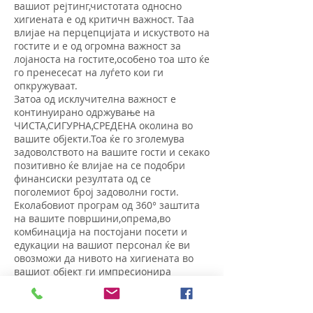
вашиот рејтинг,чистотата односно
хигиената е од критичн важност. Таа
влијае на перцепцијата и искуството на
гостите и е од огромна важност за
лојаноста на гостите,особено тоа што ќе
го пренесесат на луѓето кои ги
опкружуваат.
Затоа од исклучителна важност е
континуирано одржување на
ЧИСТА,СИГУРНА,СРЕДЕНА околина во
вашите објекти.Тоа ќе го зголемува
задоволството на вашите гости и секако
позитивно ќе влијае на се подобри
финансиски резултата од се
поголемиот број задоволни гости.
Еколабовиот програм од 360° заштита
на вашите површини,опрема,во
комбинација на постојани посети и
едукации на вашиот персонал ќе ви
овозможи да нивото на хигиената во
вашиот објект ги импресионира
вашите гости и ќе осиури нивна
лојалност.
Нашите решенија и услуги кои го