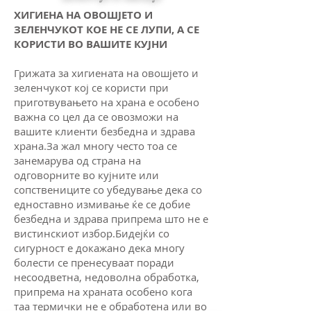
ХИГИЕНА НА ОВОШЈЕТО И
ЗЕЛЕНЧУКОТ КОЕ НЕ СЕ ЛУПИ, А СЕ
КОРИСТИ ВО ВАШИТЕ КУЈНИ
Грижата за хигиената на овошјето и
зеленчукот кој се користи при
приготвувањето на храна е особено
важна со цел да се овозможи на
вашите клиенти безбедна и здрава
храна.За жал многу често тоа се
занемарува од страна на
одговорните во кујните или
сопствениците со убедување дека со
едноставно измивање ќе се добие
безбедна и здрава припрема што не е
вистинскиот избор.Бидејќи со
сигурност е докажано дека многу
болести се пренесуваат поради
несоодветна, недоволна обработка,
припрема на храната особено кога
таа термички не е обработена или во