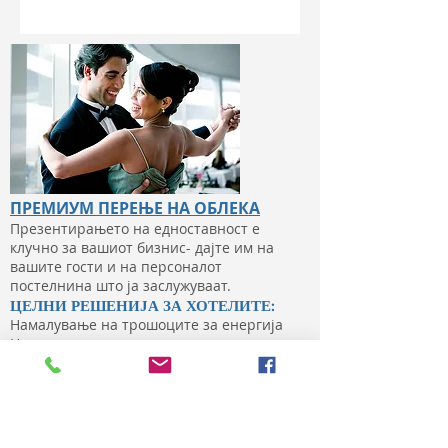
ПPЕМИУМ ПЕРЕЊЕ НА ОБЛЕКА
Презентирањето на едноставност е
клучно за вашиот бизнис- дајте им на
вашите гости и на персоналот
постелнина што ја заслужуваат.
ЦЕЛНИ РЕШЕНИЈА ЗА ХОТЕЛИТЕ:
Намалување на трошоците за енергија
Нема скапи хемикалии или
отстранување на опасен отпад
Намалете ја употребата на вода и
елиминирајте ги трошоците за
пречистување