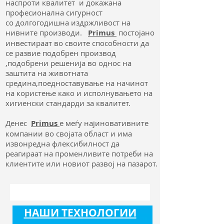
наспроти квалитет и докажана
професионална сигурност
со долгогодишна издржливост на
нивните производи.
Primus
постојано
инвестираат во своите способности да
се развие подобрен производ
,подобрени решенија во однос на
заштита на животната
средина,поедноставување на начинот
на користење како и исполнувањето на
хигиенски стандарди за квалитет.
Денес
Primus
е меѓу најиновативните
компании во својата област и има
извонредна флексибилност да
реагираат на променливите потреби на
клиентите или новиот развој на пазарот.
НАШИ ТЕХНОЛОГИИ