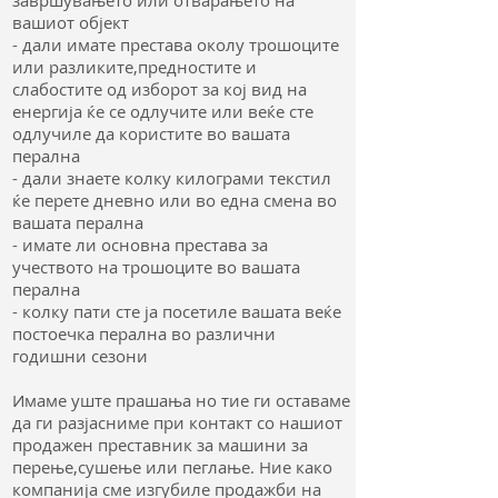
завршувањето или отварањето на
вашиот објект
- дали имате престава околу трошоците
или разликите,предностите и
слабостите од изборот за кој вид на
енергија ќе се одлучите или веќе сте
одлучиле да користите во вашата
перална
- дали знаете колку килограми текстил
ќе перете дневно или во една смена во
вашата перална
- имате ли основна престава за
учеството на трошоците во вашата
перална
- колку пати сте ја посетиле вашата веќе
постоечка перална во различни
годишни сезони
Имаме уште прашања но тие ги оставаме
да ги разјасниме при контакт со нашиот
продажен преставник за машини за
перење,сушење или пеглање. Ние како
компанија сме изгубиле продажби на