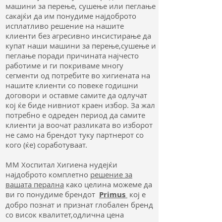
машини за перење, сушење или пеглање
сакајќи да им понудиме најдоброто
исплатливо решение на нашите
клиенти без агресивно инсистирање да
купат наши машини за перење,сушење и
пеглање поради причината најчесто
работиме и ги покриваме многу
сегменти од потребите во хигиената на
нашите клиенти со повеке годишни
договори и оставме самите да одлучат
кој ќе биде нивниот краен избор. За жал
потребно е одреден период да самите
клиенти ја воочат разликата во изборот
не само на брендот туку партнерот со
кого (ќе) соработуваат.
ММ Хоспитал Хигиена нудејќи
најдоброто комплетно
решение за
вашата перална
како целина можеме да
ви го понудиме брендот
Primus
кој е
добро познат и признат глобален бренд
со висок квалитет,одлична цена