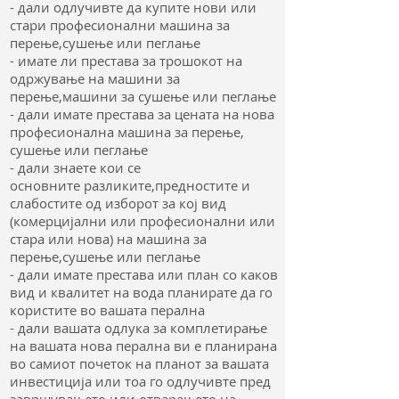
- дали одлучивте да купите нови или
стари професионални машина за
перење,сушење или пеглање
- имате ли престава за трошокот на
одржување на машини за
перење,машини за сушење или пеглање
- дали имате престава за цената на нова
професионална машина за перење,
сушење или пеглање
- дали знаете кои се
основните разликите,предностите и
слабостите од изборот за кој вид
(комерцијални или професионални или
стара или нова) на машина за
перење,сушење или пеглање
- дали имате престава или план со каков
вид и квалитет на вода планирате да го
користите во вашата перална
- дали вашата одлука за комплетирање
на вашата нова перална ви е планирана
во самиот почеток на планот за вашата
инвестиција или тоа го одлучивте пред