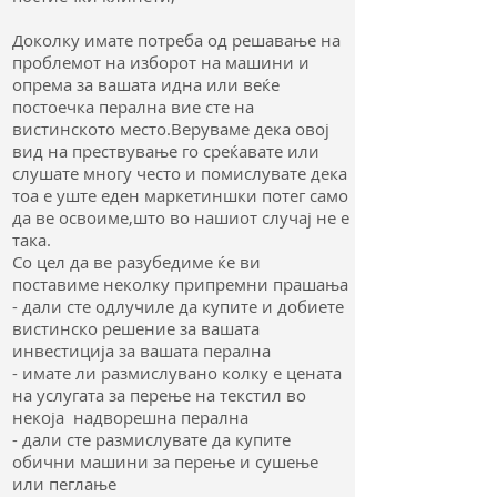
Доколку имате потреба од решавање на
проблемот на изборот на машини и
опрема за вашата идна или веќе
постоечка перална вие сте на
вистинското место.Веруваме дека овој
вид на прествување го среќавате или
слушате многу често и помислувате дека
тоа е уште еден маркетиншки потег само
да ве освоиме,што во нашиот случај не е
така.
Со цел да ве разубедиме ќе ви
поставиме неколку припремни прашања
- дали сте одлучиле да купите и добиете
вистинско решение за вашата
инвестиција за вашата перална
- имате ли размислувано колку е цената
на услугата за перење на текстил во
некоја надворешна перална
- дали сте размислувате да купите
обични машини за перење и сушење
или пеглање