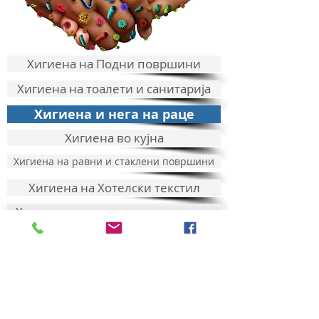
Хигиена на Подни површини
Хигиена на тоалети и санитарија
Хигиена и нега на раце
Хигиена во кујна
Хигиена на равни и стаклени површини
Хигиена на Хотелски текстил
Хигиена на површината на храна
Перење на садови за јадење и готвење
Ecolab
Средства за хигиена на
раце
ММ ХОСПИТАЛ ХИГИЕНА
ул. Кленоец 69/1 1000 Скопје