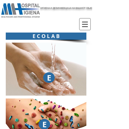
ХИГИЕНА И ДЕЗИНФЕКЦИЈА НА ВАШИОТ ОБЈЕКТ
E C O L A B
E
E