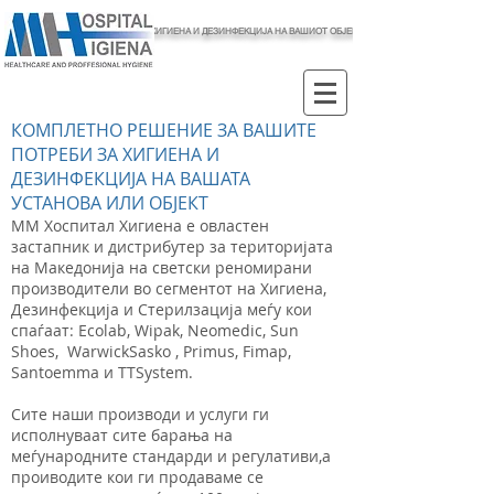
ХИГИЕНА И ДЕЗИНФЕКЦИЈА НА ВАШИОТ ОБЈЕКТ
КОМПЛЕТНО РЕШЕНИЕ ЗА ВАШИТЕ
ПОТРЕБИ ЗА ХИГИЕНА И
ДЕЗИНФЕКЦИЈА НА ВАШАТА
УСТАНОВА ИЛИ ОБЈЕКТ
ММ Хоспитал Хигиена е овластен
застапник и дистрибутер за територијата
на Македонија на светски реномирани
производители во сегментот на Хигиена,
Дезинфекција и Стерилзација меѓу кои
спаѓаат: Ecolab, Wipak, Neomedic, Sun
Shoes
,
WarwickSasko , Primus, Fimap,
Santoemma и TTSystem.
Сите наши производи и услуги ги
исполнуваат сите барања на
меѓународните стандарди и регулативи,а
проиводите кои ги продаваме се