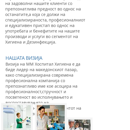
на задоволни нашите клиенти со
препознатлива предност во однос на
останатите,а која се должи на
специјализираноста, професионалниот
и едукативен пристап во однос на
употребата и бенефитите на нашите
производи и услуги во сегментот на
Хигиена и Дезинфекција.
НАШАТА ВИЗИЈА
Визија на ММ Хоспитал Хигиена е да
биде лидер на македонскиот пазар,
како специјализирана современа
професионална компанија со
препознатливо име кое асоцира на
професионалност,стручност и
посветеност во исполнувањето и
воспоставувањето на
највисоки стандарди во сегментот на
Хигиена и Дезинфекција.