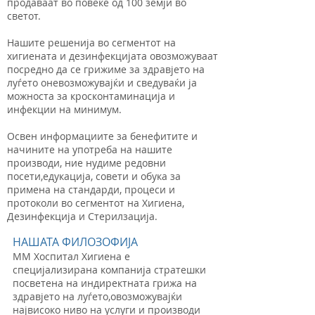
продаваат во повеќе од 100 земји во
светот.
Нашите решенија во сегментот на
хигиената и дезинфекцијата овозможуваат
посредно да се грижиме за здравјето на
луѓето оневозможувајќи и сведуваќи ја
можноста за кросконтаминација и
инфекции на минимум.
Освен информациите за бенефитите и
начините на употреба на нашите
производи, ние нудиме редовни
посети,едукација, совети и обука за
примена на стандарди, процеси и
протоколи во сегментот на Хигиена,
Дезинфекција и Стерилзација.
НАШАТА ФИЛОЗОФИЈА
ММ Хоспитал Хигиена е
специјализирана компанија стратешки
посветена на индиректната грижа на
здравјето на луѓето,овозможувајќи
највисоко ниво на услуги и производи