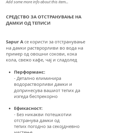
Add some more info about this item...
СРЕДСТВО ЗА ОТСТРАНУВАЊЕ НА
ДАМКИ ОД ТЕПИСИ
Sapur A
се користи за отстранување
на дамки растврорливи во вода на
пример од овошни сокови, кока
кола, свежо кафе, чај и сладолед
Перформанс:
- Детално елиминира
водорастворливи дамки и
допринесува вашиот тепих да
изгеда беспрекорно
Ефикасност:
- Без никакви потешкотии
отстранува дамки од
тепих
погодно за секојдневно
чистење