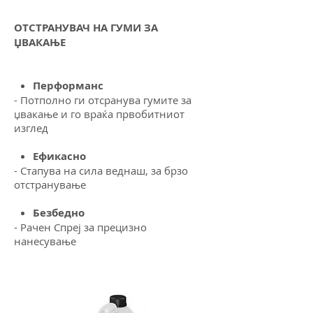
ОТСТРАНУВАЧ НА ГУМИ ЗА
ЏВАКАЊЕ
Перформанс
- Потполно ги отсранува гумите за
џвакање и го враќа првобитниот
изглед
Ефикасно
-
Стапува на сила веднаш, за брзо
отстранување
Безбедно
- Рачен Спреј за прецизно
нанесување