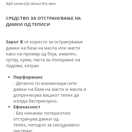
Add some info about this item
СРЕДСТВО ЗА ОТСТРАНУВАЊЕ НА
ДАМКИ ОД ТЕПИСИ
Sapur B
се користи за остранување
дамки на база на масла или масти
како на пример од боја, ималин,
путер, крем, паста за полирање на
подови, катран
Перформанс
- Детално ги елиминира сите
дамки на база на масти
и масла и
допринесува вашиот тепих да
изгеда беспрекорно.
Ефикасност
- Без никакви потешкотии
отстранува дамки од
тепих,
погодно за секојдневно
чистење.