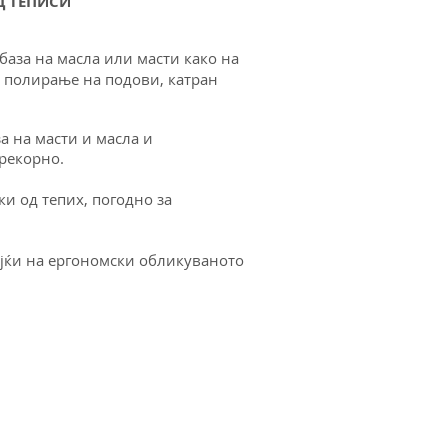
Д ТЕПИСИ
база на масла или масти како на
за полирање на подови, катран
за на масти
и масла и
прекорно.
ки од тепих,
погодно за
ејќи на ергономски
обликуваното