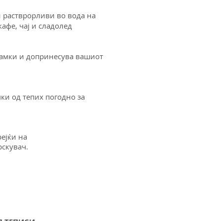
и растврорливи во вода на
афе, чај и сладолед
амки и
допринесува вашиот
мки од тепих
погодно за
рејќи на
рскувач.