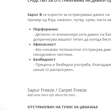
СРЕДСТВО ЗА ОТСТРАНУВАЊЕ НА ДАМКИ О
Sapur B
се користи за остранување дамки на 
пример од боја, ималин, путер, крем, паста 
Перформанс
- Детално ги елиминира сите дамки на ба
допринесува вашиот тепих да изгеда бес
Ефикасност
- Без никакви потешкотии отстранува дам
секојдневно чистење.
Безбедност
- Прецина и безбедна употреба, благодар
шише со распрскувач..
Sapur Freeze / Carpet Freeze
Add some more info about this item...
ОТСТРАНУВАЧ НА ГУМИ ЗА ЏВАКАЊЕ