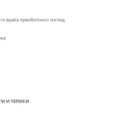
 го враќа првобитниот изглед
ање
И И ТЕПИСИ