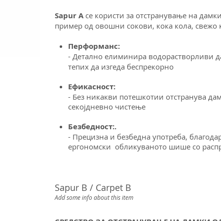
Sapur A
се користи за отстранување на дамк
пример од овошни сокови, кока кола, свежо к
Перформанс:
- Детално елиминира водорастворливи д
тепих да изгеда беспрекорно
Ефикасност:
- Без никакви потешкотии отстранува да
секојдневно чистење
Безбедност:.
- Прецизна и безбедна употреба, благода
ергономски
обликуваното шише со расп
Sapur B / Carpet B
Add some info about this item