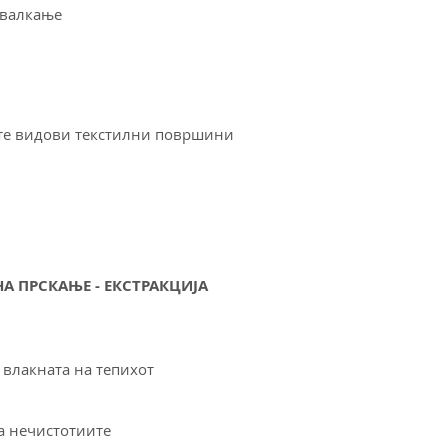
 валкање
ите видови текстилни површини
А ПРСКАЊЕ - ЕКСТРАКЦИЈА
 влакната на тепихот
а нечистотиите