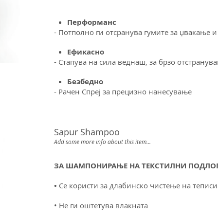
Перформанс
- Потполно ги отсранува гумите за џвакање и
Ефикасно
-
Стапува на сила веднаш, за брзо отстранув
Безбедно
- Рачен Спреј за прецизно нанесување
Sapur Shampoo
Add some more info about this item...
ЗА ШАМПОНИРАЊЕ НА ТЕКСТИЛНИ ПОДЛОГ
•
Се користи за длабинско чистење на теписи
• Не ги оштетува влакната