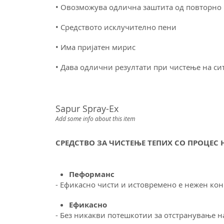
• Овозможува одлична заштита од повторно
• Средството исклучително пени
• Има пријатен мирис
• Дава одлични резултати при чистење на с
Sapur Spray-Ex
Add some info about this item
СРЕДСТВО ЗА ЧИСТЕЊЕ ТЕПИХ СО ПРОЦЕС Н
Пеформанс
- Ефикасно чисти и истовремено е нежен кон
Ефикасно
- Без никакви потешкотии за отстранување н