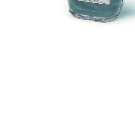
ММ ХОСПИТАЛ ХИГИЕНА
ул. Кленоец 69/1 1000 Скопје
Р.Македонија
тел.: +389 2 3246 925
факс: +389 2 3246 926
е-маил:
contact@mmhospitalhigiena.com