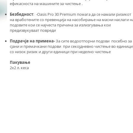
ефикасноста на машините за чистење .
Безбедност
: -Oasis Pro 30 Premium помага да се намали ризикот
на вработените со превенција на насобирање на масни наслаги н
подовите кои се најчеста причина за излизгувања кои
предизвукуваат повреди
Подрачје на применa-
За сите водоотпорни подови посебно за
сјани и премачкани подови при секојдневно чистење во единици
со низок ризик и други единици при неделно чистење
Пакување
2x2 л. кеса