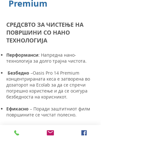
Premium
СРЕДСВТО ЗА ЧИСТЕЊЕ НА
ПОВРШИНИ СО НАНО
ТЕХНОЛОГИЈА
Перформанси
: Напредна нано-
технологија за долго трајна чистота.
Безбедно
–Oasis Pro 14 Premium
концентрираната кеса е затворена во
дозаторот на Ecolab за да се спречи
погрешно користење и да се осигура
безбедноста на корисникот.
Ефикасно
– Поради заштитниот филм
површините се чистат полесно.
Подрачје на применa-
Oasis Pro 14
Premium е погоден за сите водено
резистентни површини како стакла,