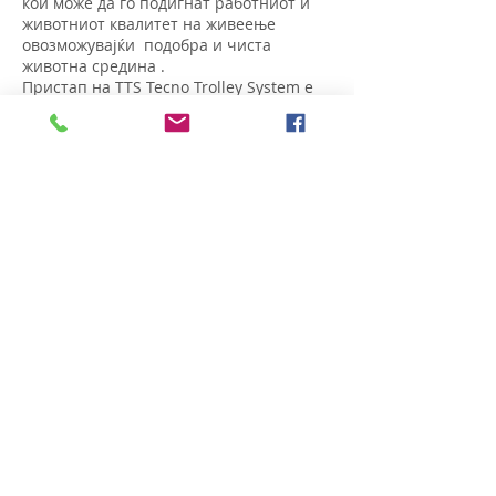
кои може да го подигнат работниот и
животниот квалитет на живеење
овозможувајќи подобра и чиста
животна средина .
Пристап на TTS Tecno Trolley System е
транспарентен: почнувајќи од
производството со користење на
целосно рециклирачки и еколошки
материјали кои овозможуваат
продолжување на животот на
производите како основен елемент со
цел да се намали влијанието врз
животната средина, сето тоа
продолжува со истражување,
технолошки иновации,со постојано
подобрување на квалитетот, постојана
флексибилност и техничко-
комерцијална услуги за поддршка.
TTS Tecno Trolley System нуди одлични
производи,услуги и заштита на
животната средина,поради која задача
TTS секогаш е насочен во користење на
најиновативни средства и методи.