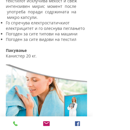
текстилот исклучива мекост и свеж
интензивен мирис момент после
употреба поради содржината на
микро капсули.
Го спречува електростатичкиот
електрицитет и го олеснува пеглањето
Погоден за сите типови на машини
Погоден за сите видови на текстил
Пакување
Канистер 20 кг.