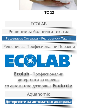
TC 12
ECOLAB
Решение за болнички текстил
Решение за Хотелски и Ресторански Текстил
Решение за Професионални Перални
Ecolab
- Професионални
детергенти за перење
Ecobrite
со автоматско дозирање
Aquanomic
Детергенти за автоматско дозирање