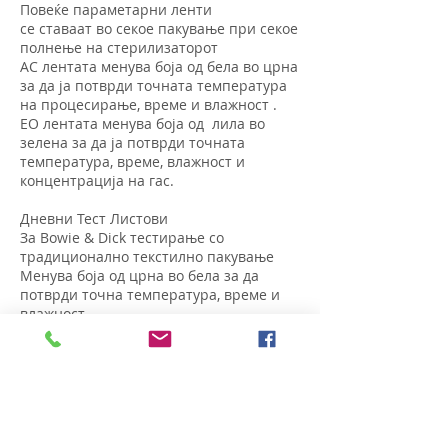
Повеќе параметарни ленти
се ставаат во секое пакување при секое
полнење на стерилизаторот
AC лентата менува боја од бела во црна
за да ја потврди точната температура
на процесирање, време и влажност .
EO лентата менува боја од лила во
зелена за да ја потврди точната
температура, време, влажност и
концентрација на гас.
Дневни Тест Листови
За Bowie & Dick тестирање со
традиционално текстилно пакување
Менува боја од црна во бела за да
потврди точна температура, време и
влажност
.
Дневни Тест Пакувања
За Bowie & Dick тестирање.
Компактни, за едно користење, нема
потреба од припрема
Заштедуваат пари и место.
Индикаторниот лист менува боја од