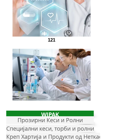
121
WIPAK
Прозирни Кеси и Ролни
Специјални кеси, торби и ролни
Креп Хартија и Продукти од Неткаен Текстил