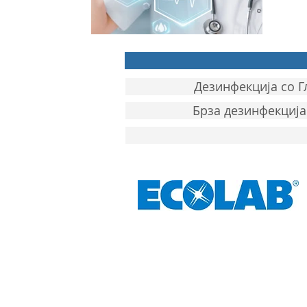
Дезинфекција со 
Брза дезинфекциј