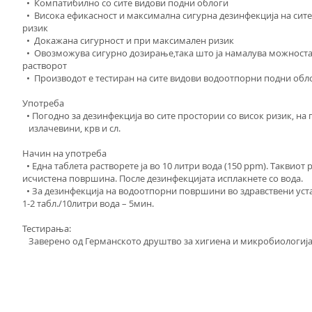
• Компатибилно со сите видови подни облоги
• Висока ефикасност и максимална сигурна дезинфекција на сит
ризик
• Докажана сигурност и при максимален ризик
• Овозможува сигурно дозирање,така што ја намалува можноста
растворот
• Производот е тестиран на сите видови водоотпорни подни обл
Употреба
• Погодно за дезинфекција во сите простории со висок ризик, на
излачевини, крв и сл.
Начин на употреба
• Една таблета растворете ја во 10 литри вода (150 ppm). Таквиот
исчистена површина. После дезинфекцијата исплакнете со вода.
• За дезинфекција на водоотпорни површини во здравствени уста
1-2 табл./10литри вода – 5мин.
Тестирања:
Заверено од Германското друштво за хигиена и микробиологија 