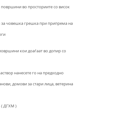
е површини во просториите со висок
 за човешка грешка при припрема на
оги
 површини кои доаѓаат во допир со
 раствор нанесете го на предходно
нови, домови за стари лица, ветерина
( ДГХМ )