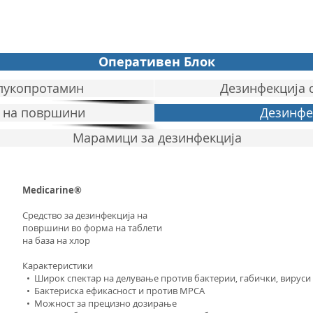
Оперативен Блок
Глукопротамин
Дезинфекција 
а на површини
Дезинфе
Марамици за дезинфекција
Medicarine®
Средство за дезинфекција на
површини во форма на таблети
на база на хлор
Карактеристики
• Широк спектар на делување против бактерии, габички, вируси
• Бактериска ефикасност и против МРСА
• Можност за прецизно дозирање