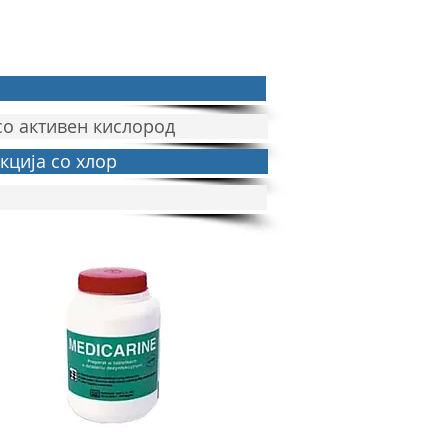
со активен кислород
кција со хлор