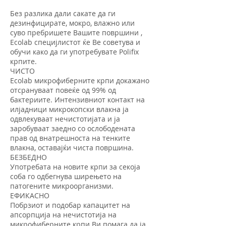
Без разлика дали сакате да ги
дезинфицирате, мокро, влажно или
суво пребришете Вашите површини ,
Ecolab специјлистот ќе Ве советува и
обучи како да ги употребувате Polifix
крпите.
ЧИСТО
Ecolab микрофиберните крпи докажано
отсрануваат повеќе од 99% од
бактериите. Интензивниот контакт на
илјадници микрокопски влакна ја
одвлекуваат нечистотијата и ја
заробуваат заедно со ослободената
прав од внатрешноста на тенките
влакна, оставајќи чиста површина.
БЕЗБЕДНО
Употребата на новите крпи за секоја
соба го одбегнува ширењето на
патогените микроорганизми.
ЕФИКАСНО
Побрзиот и подобар капацитет на
апсорпција на нечистотија на
микрофиберните крпи Ви помага да ја