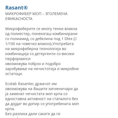
Rasant®
МИКРОФИБЕР МОП – ЗГОЛЕМЕНА
ЕФИКАСНОСТА
Микрофиберите се многу тенки влакна
од полиестер, понекогаш комбинирани
со полиамид, со дебелина под 1 Dtex (
1/100 на човечко влакно).Употребата
на микрофиберна технологија во
комбинација со детергенти со високи
перформанси
овозможува побрзо и подобро
заробување на нечистотија и микробни
остатоци.
Ecolab Rasantec држачот им
овозможува на Вашите хигиеничари да
ја заменат нечистата моп крпа со
едноставна активност на стапалото без
да дојдат во допир со употребената моп
крпа.
Без разлика дали сакате да ги