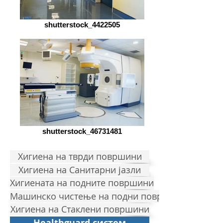
shutterstock_4422505
shutterstock_46731481
Хигиена на тврди површини
Хигиена на Санитарни јазли
Хигиената на подните површини
Машинско чистење на подни површини
Хигиена на Стаклени површини
Healthguard систем