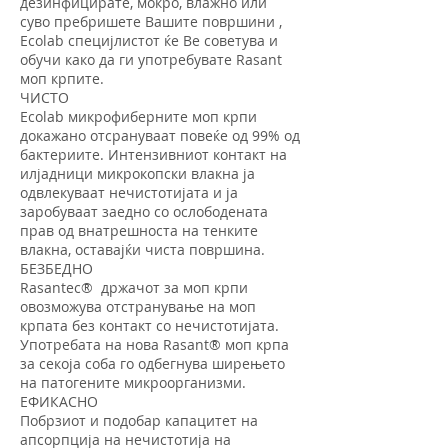
дезинфицирате, мокро, влажно или
суво пребришете Вашите површини ,
Ecolab специјлистот ќе Ве советува и
обучи како да ги употребувате Rasant
моп крпите.
ЧИСТО
Ecolab микрофиберните моп крпи
докажано отсрануваат повеќе од 99% од
бактериите. Интензивниот контакт на
илјадници микрокопски влакна ја
одвлекуваат нечистотијата и ја
заробуваат заедно со ослободената
прав од внатрешноста на тенките
влакна, оставајќи чиста површина.
БЕЗБЕДНО
Rasantec® држачот за моп крпи
овозможува отстранување на моп
крпата без контакт со нечистотијата.
Употребата на нова Rasant® моп крпа
за секоја соба го одбегнува ширењето
на патогените микроорганизми.
ЕФИКАСНО
Побрзиот и подобар капацитет на
апсорпција на нечистотија на