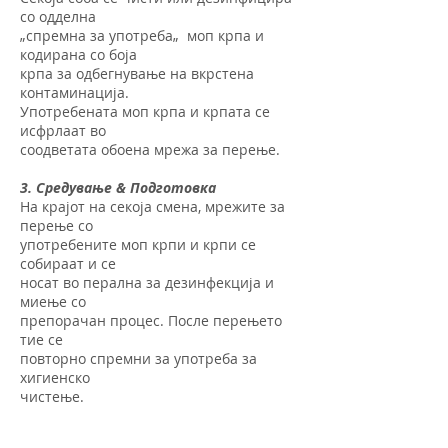
со одделна
„спремна за употреба„ моп крпа и
кодирана со боја
крпа за одбегнување на вкрстена
контаминација.
Употребената моп крпа и крпата се
исфрлаат во
соодветата обоена мрежа за перење.
3. Средување & Подготовка
На крајот на секоја смена, мрежите за
перење со
употребените моп крпи и крпи се
собираат и се
носат во перална за дезинфекција и
миење со
препорачан процес. После перењето
тие се
повторно спремни за употреба за
хигиенско
чистење.