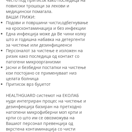
често под притисок како последица на
повисоки трошоци за лекови и
медицински помагала.
ВАШИ ГРИЖИ:
Подови и површини чисти,одбегнување
на кросконтаминација и без инфекции
Една инфекција може да Ве чини колку
што и годишна набавка на детергенти
за чистење или дезинфициенси
Персоналот за чистење е изложен на
ризик како последица од контакт со
патогени микроорганизми
Јасни и безбедни постапки на чистење
кои постојано се применуваат низ
целата болница
Притисок врз буџетот
HEALTHGUARD системот на ЕКОЛАБ
нуди интегриран процес на чистење и
дезинфекција базиран на претходно
натопени микрофиберни моп крпи и
крпи со што им се овозможува на
Вашиот персонал превенција од
вкрстена контаминација со чисти