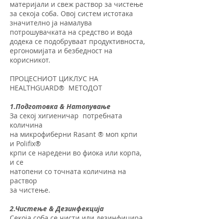
материјали и свеж раствор за чистење
за секоја соба. Овој систем истотака
значително ја намалува
потрошувачката на средство и вода
додека се подобруваат продуктивноста,
ергономијата и безбедност на
корисникот.
ПРОЦЕСНИОТ ЦИКЛУС НА
HEALTHGUARD® МЕТОДОТ
1.Подготовка & Натопување
За секој хигиеничар потребната
количина
на микрофиберни Rasant ® моп крпи
и Polifix®
крпи се наредени во фиока или корпа,
и се
натопени со точната количина на
раствор
за чистење.
2.Чистење & Дезинфекција
Секоја соба се чисти или дезинфицира