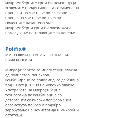
микрофиберните крпи Ви помага да ја
зголемите продуктивноста со замена на
процесот на чистење во 2 чекори со
процес на чистење во 1 чекор.
Полесните Rasantec® star
микрофиберни крпи Ви овозможува
намалување на трошоците за перење.
Polifix®
МИКРОФИБЕР КРПИ – ЗГОЛЕМЕНА
ЕФИКАСНОСТА
Микрофиберите се многу тенки влакна
од полиестер, понекогаш
комбинирани со полиамид, со дебелина
под 1 Dtex ( 1/100 на човечко влакно).
Употребата на микрофиберна
технологија во комбинација со
детергенти со високи перформанси
овозможува побрзо и подобро
заробување на нечистотија и микробни
остатоци.